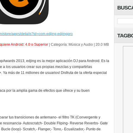
BUSC
om/store/apps/details?id=com.edjing.edjingpro
TAGB
uiere Android: 4.0 o Superior
| Categoría: Música y Audio | 20.0 MB
ards 2013, edjing es la mejor aplicación DJ para Android. Es la
 a los usuarios crear sus propias mezclas y compartirlas
 Ya más de 11 millones de usuarios! Disfruta de la oferta especial
aca por la amplia gama de efectos que ofrece y su buen
parar tus transiciones de antemano
- el filtro TK (Convergente y
de resonancia
- Autoscratch
- Double Fliping
- Reverse Reverbs
- Gate
- Bucle (loop)
- Scratch,
- Flanger,
- Tono,
- Ecualizador,
- Punto de