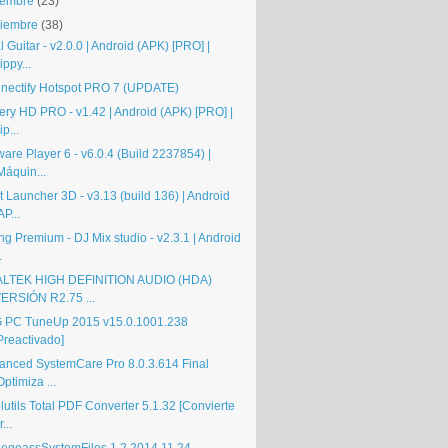
iembre
(23)
iembre
(38)
 Guitar - v2.0.0 | Android (APK) [PRO] |
ippy...
nectify Hotspot PRO 7 (UPDATE)
tery HD PRO - v1.42 | Android (APK) [PRO] |
ip...
are Player 6 - v6.0.4 (Build 2237854) |
Máquin...
 Launcher 3D - v3.13 (build 136) | Android
AP...
ng Premium - DJ Mix studio - v2.3.1 | Android
.
LTEK HIGH DEFINITION AUDIO (HDA)
ERSIÓN R2.75 ...
 PC TuneUp 2015 v15.0.1001.238
Preactivado]
anced SystemCare Pro 8.0.3.614 Final
Optimiza ...
utils Total PDF Converter 5.1.32 [Convierte
r...