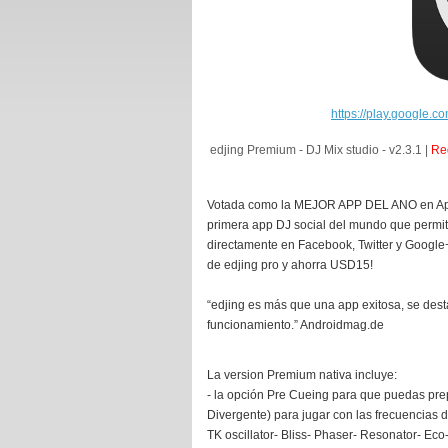
https://play.google.c
edjing Premium - DJ Mix studio - v2.3.1 |
Req
Votada como la MEJOR APP DEL ANO en AppAw
primera app DJ social del mundo que permite
directamente en Facebook, Twitter y Google+.
de edjing pro y ahorra USD15!
“edjing es más que una app exitosa, se dest
funcionamiento.” Androidmag.de
La version Premium nativa incluye:
- la opción Pre Cueing para que puedas pre
Divergente) para jugar con las frecuencias 
TK oscillator
- Bliss
- Phaser
- Resonator
- Eco