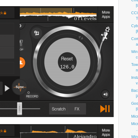
Cod
[
CCl
T
Cyb
[
Com
a
Win
c
Tow
n
Inst
v.
Bac
[
Goo
[
Mic
Micr
..
Win