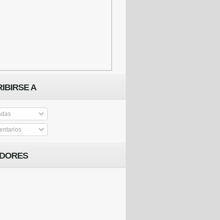
IBIRSE A
adas
ntarios
IDORES