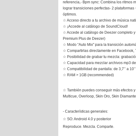
referencia,
- Bpm sync: Combina los ritmos m
lograr transiciones perfectas
- 2 plataformas
óptimos.
☆ Acceso directo a tu archivo de música nat
☆ ¡Accede al catálogo de SoundCloud!
☆ Accede al catálogo de Deezer completo y 
Premium Plus de Deezer)
☆ Modo “Auto Mix" para la transición automát
☆ Compartirlas directamente en Facebook, T
☆ Posibilidad de grabar tu mezcla: grabació
☆ Capacidad para mezclar archivos mp3 de
☆ Compatibilidad de pantalla: de 3,7’’ a 10’
☆ RAM > 1GB (recommended)
☆ También puedes conseguir más efectos y Sk
Multicue, Overloop, Skin Oro, Skin Diaman
- Características generales:
☆ SO: Android 4.0 y posterior
Reproduce. Mezcla. Comparte.