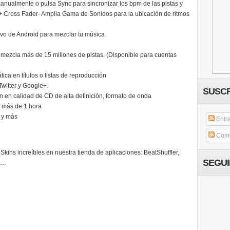
anualmente o pulsa Sync para sincronizar los bpm de las pistas y
 + Cross Fader
- Amplia Gama de Sonidos para la ubicación de ritmos
ivo de Android para mezclar tu música
mezcla más de 15 millones de pistas. (Disponible para cuentas
ica en títulos o listas de reproducción
witter y Google+.
SUSCR
n en calidad de CD de alta definición, formato de onda
 más de 1 hora
’ y más
Entr
Come
ins increíbles en nuestra tienda de aplicaciones: BeatShuffler,
SEGU
te…