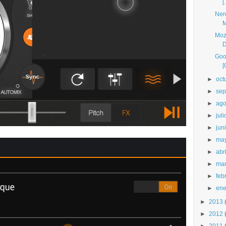
[.
Ner
M
Mozi
D
Goo
[
►
oct
►
sep
►
ago
►
juli
►
jun
►
ma
►
abri
►
ma
►
feb
►
ene
►
2013
►
2012