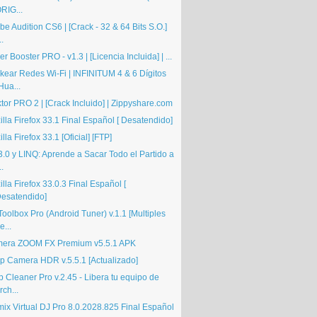
RIG...
e Audition CS6 | [Crack - 32 & 64 Bits S.O.]
..
er Booster PRO - v1.3 | [Licencia Incluida] | ...
kear Redes Wi-Fi | INFINITUM 4 & 6 Dígitos
Hua...
tor PRO 2 | [Crack Incluido] | Zippyshare.com
lla Firefox 33.1 Final Español [ Desatendido]
lla Firefox 33.1 [Oficial] [FTP]
3.0 y LINQ: Aprende a Sacar Todo el Partido a
..
lla Firefox 33.0.3 Final Español [
esatendido]
oolbox Pro (Android Tuner) v.1.1 [Multiples
e...
era ZOOM FX Premium v5.5.1 APK
p Camera HDR v.5.5.1 [Actualizado]
 Cleaner Pro v.2.45 - Libera tu equipo de
rch...
mix Virtual DJ Pro 8.0.2028.825 Final Español