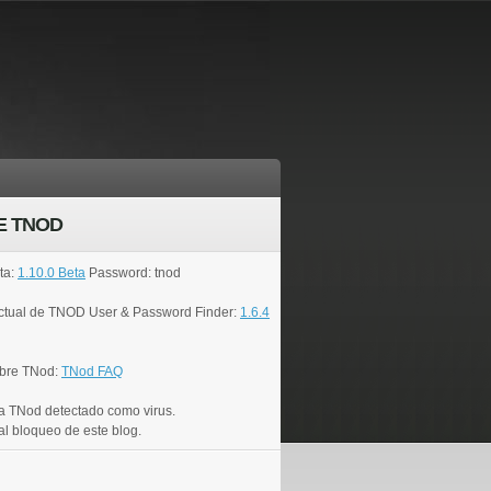
E TNOD
ta:
1.10.0 Beta
Password: tnod
actual de TNOD User & Password Finder:
1.6.4
bre TNod:
TNod FAQ
a TNod detectado como virus.
al bloqueo de este blog.