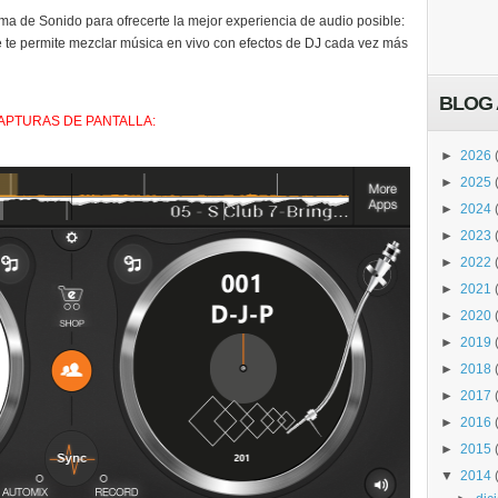
ema de Sonido para ofrecerte la mejor experiencia de audio posible:
 te permite mezclar música en vivo con efectos de DJ cada vez más
BLOG 
APTURAS DE PANTALLA:
►
2026
►
2025
►
2024
►
2023
►
2022
►
2021
►
2020
►
2019
►
2018
►
2017
►
2016
►
2015
▼
2014