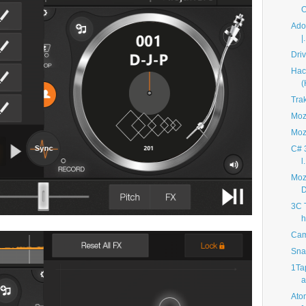
O
Adob
|.
Driv
Hac
(
Trak
Mozi
Mozi
C# 
l.
Mozi
D
3C T
h
Cam
Sna
1Tap
a
Ato