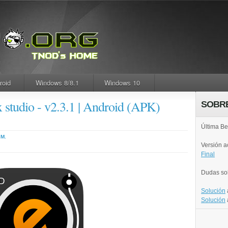
roid
Windows 8/8.1
Windows 10
 studio - v2.3.1 | Android (APK)
SOBR
Última Be
.M.
Versión 
Final
Dudas so
Solución
Solución