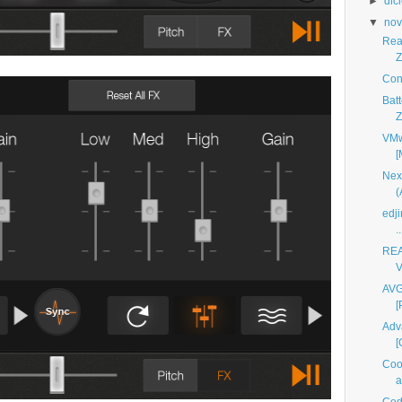
►
dic
▼
nov
Real
Z
Con
Bat
Z
VMw
[
Next
(
edji
..
REA
V
AVG
[
Adv
[
Cool
a