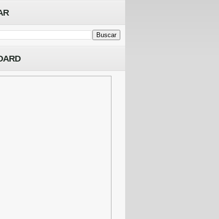
AR
OARD