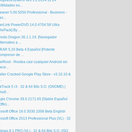
egeassSystemFiles 1.2.2014.11.24
Utilidades es...
eaner 5.00.5050 Professional - Business -
ec...
erLink PowerDVD 14.0.4704.58 Ultra
RePack] By ...
odo Dragon 36.1.1.19. [Navegador
lternativo a ...
RAR 5.20 Beta 4 Español [Potente
ompresor de ...
elRoot - Rootea casi cualquier Android sin
ece...
aller Cracked Google Play Store - v3.10.10 &
..
kTrack 5 r3 - 32 & 64 Bits S.O. (GNOME) |
Audi...
gle Chrome 39.0.2171.65 [Stable Español
Offici...
rosoft Office 16.0.3030.1008 Beta English
osoft Office 2013 Professional Plus (VL) - 32
.
dows 8.1 PRO (VL) - 32 & 64 Bits S.O. (ISO