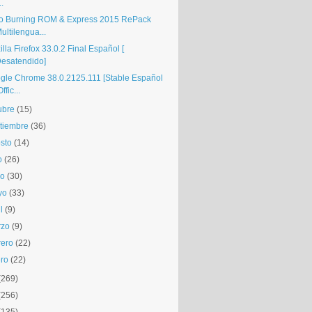
..
o Burning ROM & Express 2015 RePack
ultilengua...
lla Firefox 33.0.2 Final Español [
esatendido]
gle Chrome 38.0.2125.111 [Stable Español
Offic...
ubre
(15)
tiembre
(36)
sto
(14)
o
(26)
io
(30)
yo
(33)
l
(9)
rzo
(9)
rero
(22)
ro
(22)
(269)
(256)