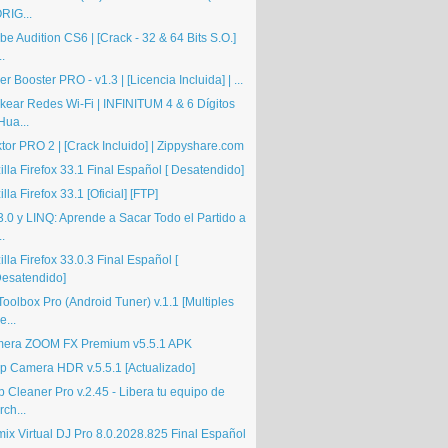
RIG...
e Audition CS6 | [Crack - 32 & 64 Bits S.O.]
..
er Booster PRO - v1.3 | [Licencia Incluida] | ...
kear Redes Wi-Fi | INFINITUM 4 & 6 Dígitos
Hua...
tor PRO 2 | [Crack Incluido] | Zippyshare.com
lla Firefox 33.1 Final Español [ Desatendido]
lla Firefox 33.1 [Oficial] [FTP]
3.0 y LINQ: Aprende a Sacar Todo el Partido a
..
lla Firefox 33.0.3 Final Español [
esatendido]
oolbox Pro (Android Tuner) v.1.1 [Multiples
e...
era ZOOM FX Premium v5.5.1 APK
p Camera HDR v.5.5.1 [Actualizado]
 Cleaner Pro v.2.45 - Libera tu equipo de
rch...
mix Virtual DJ Pro 8.0.2028.825 Final Español