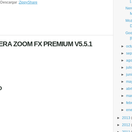
[.
Descargar :
ZippyShare
Ner
M
Mozi
D
Goo
[
RA ZOOM FX PREMIUM V5.5.1
►
oct
►
sep
►
ago
►
juli
►
jun
►
ma
O
►
abri
►
ma
►
feb
►
ene
►
2013
►
2012