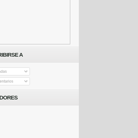
IBIRSE A
adas
ntarios
IDORES