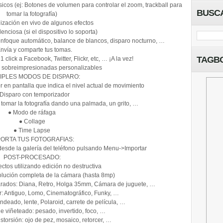
icos (ej: Botones de volumen para controlar el zoom, trackball para
BUSC
tomar la fotografía)
lización en vivo de algunos efectos
enciosa (si el dispositivo lo soporta)
 enfoque automático, balance de blancos, disparo nocturno, …
nvía y comparte tus tomas.
TAGB
click a Facebook, Twitter, Flickr, etc, … ¡A la vez!
 sobreimpresionadas personalizables
IPLES MODOS DE DISPARO:
 en pantalla que indica el nivel actual de movimiento
 Disparo con temporizador
 tomar la fotografía dando una palmada, un grito, …
● Modo de ráfaga
● Collage
● Time Lapse
PORTA TUS FOTOGRAFIAS:
desde la galería del teléfono pulsando Menu->Importar
POST-PROCESADO:
ctos utilizando edición no destructiva
olución completa de la cámara (hasta 8mp)
parados: Diana, Retro, Holga 35mm, Cámara de juguete, …
or: Antiguo, Lomo, Cinematográfico, Funky, …
ndeado, lente, Polaroid, carrete de película, …
e viñeteado: pesado, invertido, foco, …
istorsión: ojo de pez, mosaico, retorcer, …