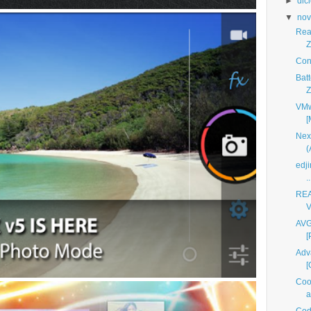
►
dic
▼
nov
Real
Z
Con
Bat
Z
VMw
[
Next
(
edji
..
REA
V
AVG
[
Adv
[
Cool
a