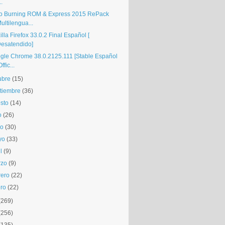
..
o Burning ROM & Express 2015 RePack
ultilengua...
lla Firefox 33.0.2 Final Español [
esatendido]
gle Chrome 38.0.2125.111 [Stable Español
Offic...
ubre
(15)
tiembre
(36)
sto
(14)
o
(26)
io
(30)
yo
(33)
l
(9)
rzo
(9)
rero
(22)
ro
(22)
(269)
(256)