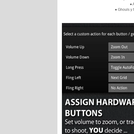
● 
● Ghouls y 