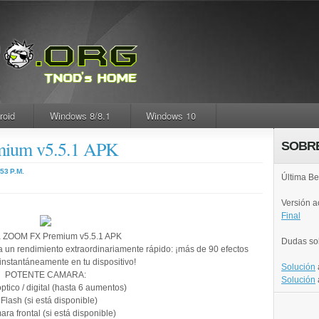
roid
Windows 8/8.1
Windows 10
ium v5.5.1 APK
SOBR
:53 P.M.
Última Be
Versión 
Final
 ZOOM FX Premium v5.5.1 APK
Dudas so
n rendimiento extraordinariamente rápido: ¡más de 90 efectos
nstantáneamente en tu dispositivo!
Solución
POTENTE CAMARA:
Solución
tico / digital (hasta 6 aumentos)
 Flash (si está disponible)
ra frontal (si está disponible)