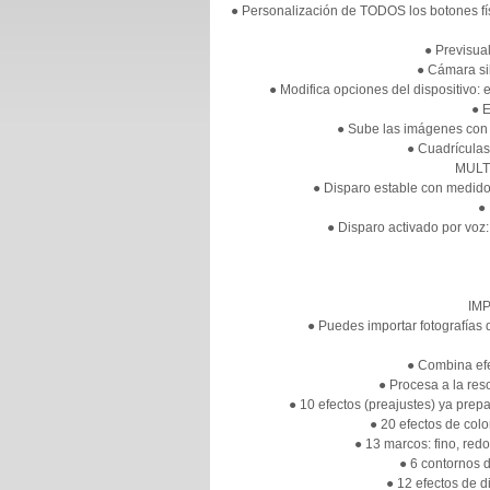
● Personalización de TODOS los botones fís
● Previsua
● Cámara sil
● Modifica opciones del dispositivo:
● E
● Sube las imágenes con 1 
● Cuadrículas
MULT
● Disparo estable con medidor
●
● Disparo activado por voz:
IM
● Puedes importar fotografías 
● Combina efe
● Procesa a la res
● 10 efectos (preajustes) ya pre
● 20 efectos de col
● 13 marcos: fino, redo
● 6 contornos d
● 12 efectos de d