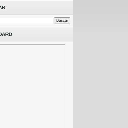
AR
OARD