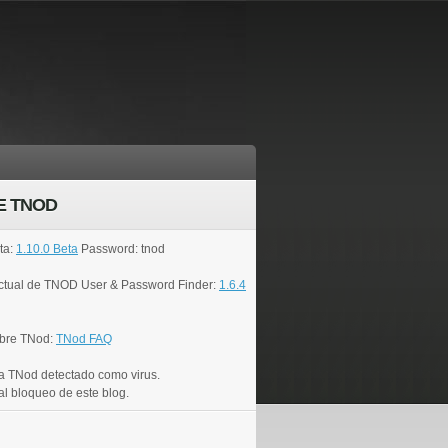
E TNOD
ta:
1.10.0 Beta
Password: tnod
actual de TNOD User & Password Finder:
1.6.4
bre TNod:
TNod FAQ
a TNod detectado como virus.
al bloqueo de este blog.