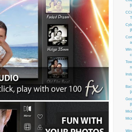
Cod
[
CCl
T
Cyb
[
Com
a
Win
c
Tow
n
Inst
v.
Bac
[
Goo
[
Mic
Micr
..
Win