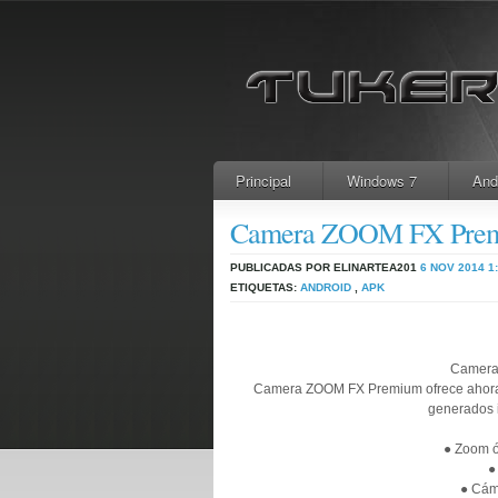
Principal
Windows 7
And
Camera ZOOM FX Prem
PUBLICADAS POR ELINARTEA201
6 NOV 2014
1
ETIQUETAS:
ANDROID
,
APK
Camera
Camera ZOOM FX Premium ofrece ahora u
generados i
● Zoom óp
●
● Cáma