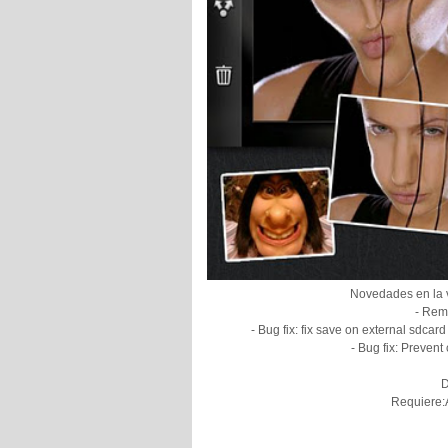
Novedades en la 
- Remo
- Bug fix: fix save on external sdcar
- Bug fix: Prevent
D
Requiere:A