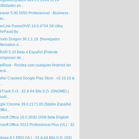
egeassSystemFiles 1.2.2014.11.24
Utilidades es...
eaner 5.00.5050 Professional - Business -
ec...
erLink PowerDVD 14.0.4704.58 Ultra
RePack] By ...
odo Dragon 36.1.1.19. [Navegador
lternativo a ...
RAR 5.20 Beta 4 Español [Potente
ompresor de ...
elRoot - Rootea casi cualquier Android sin
ece...
aller Cracked Google Play Store - v3.10.10 &
..
kTrack 5 r3 - 32 & 64 Bits S.O. (GNOME) |
Audi...
gle Chrome 39.0.2171.65 [Stable Español
Offici...
rosoft Office 16.0.3030.1008 Beta English
osoft Office 2013 Professional Plus (VL) - 32
.
dows 8.1 PRO (VL) - 32 & 64 Bits S.O. (ISO