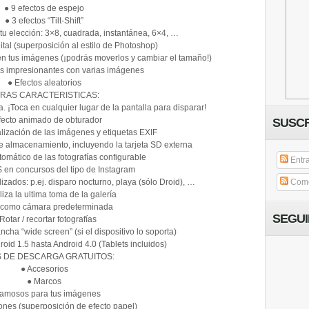
● 9 efectos de espejo
● 3 efectos “Tilt-Shift”
tu elección: 3×8, cuadrada, instantánea, 6×4, …
tal (superposición al estilo de Photoshop)
n tus imágenes (¡podrás moverlos y cambiar el tamaño!)
es impresionantes con varias imágenes
● Efectos aleatorios
RAS CARACTERISTICAS:
. ¡Toca en cualquier lugar de la pantalla para disparar!
fecto animado de obturador
SUSCR
lización de las imágenes y etiquetas EXIF
e almacenamiento, incluyendo la tarjeta SD externa
mático de las fotografías configurable
Entr
 en concursos del tipo de Instagram
zados: p.ej. disparo nocturno, playa (sólo Droid), …
Come
liza la ultima toma de la galería
 como cámara predeterminada
SEGU
Rotar / recortar fotografías
ncha “wide screen” (si el dispositivo lo soporta)
oid 1.5 hasta Android 4.0 (Tablets incluidos)
 DE DESCARGA GRATUITOS:
● Accesorios
● Marcos
Famosos para tus imágenes
nes (superposición de efecto papel)