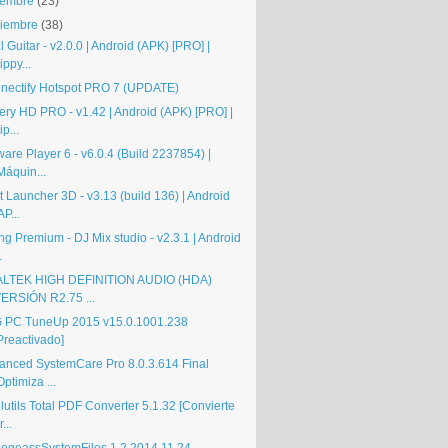
iembre
(23)
iembre
(38)
 Guitar - v2.0.0 | Android (APK) [PRO] |
ippy...
nectify Hotspot PRO 7 (UPDATE)
tery HD PRO - v1.42 | Android (APK) [PRO] |
ip...
are Player 6 - v6.0.4 (Build 2237854) |
Máquin...
 Launcher 3D - v3.13 (build 136) | Android
AP...
ng Premium - DJ Mix studio - v2.3.1 | Android
.
LTEK HIGH DEFINITION AUDIO (HDA)
ERSIÓN R2.75 ...
 PC TuneUp 2015 v15.0.1001.238
Preactivado]
anced SystemCare Pro 8.0.3.614 Final
Optimiza ...
utils Total PDF Converter 5.1.32 [Convierte
r...