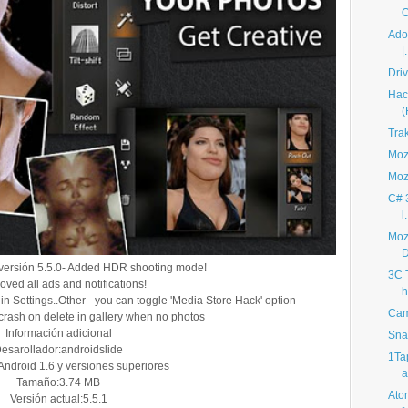
O
Adob
|.
Driv
Hac
(
Trak
Mozi
Mozi
C# 
l.
Mozi
D
versión 5.5.0- Added HDR shooting mode!
3C T
ved all ads and notifications!
h
d in Settings..Other - you can toggle 'Media Store Hack' option
Cam
 crash on delete in gallery when no photos
Información adicional
Sna
esarollador:androidslide
1Tap
ndroid 1.6 y versiones superiores
a
Tamaño:3.74 MB
Ato
Versión actual:5.5.1