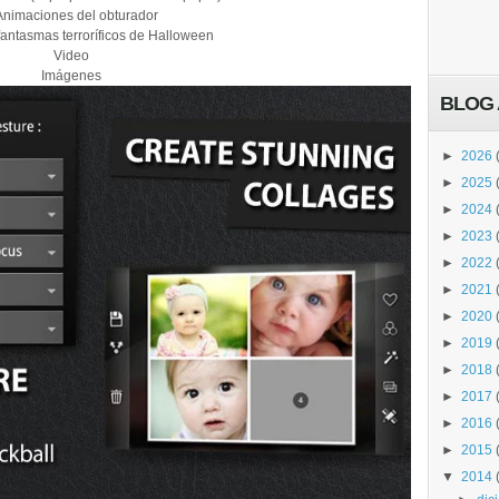
Animaciones del obturador
fantasmas terroríficos de Halloween
Video
Imágenes
BLOG 
►
2026
►
2025
►
2024
►
2023
►
2022
►
2021
►
2020
►
2019
►
2018
►
2017
►
2016
►
2015
▼
2014