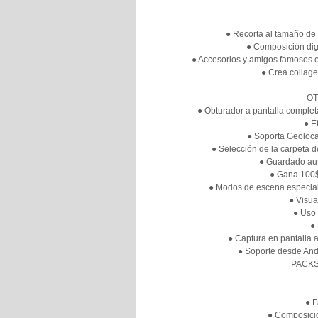
● Recorta al tamaño de 
● Composición digi
● Accesorios y amigos famosos e
● Crea collag
OT
● Obturador a pantalla completa
● E
● Soporta Geoloca
● Selección de la carpeta d
● Guardado auto
● Gana 100$
● Modos de escena especiali
● Visua
● Uso
● 
● Captura en pantalla a
● Soporte desde Andr
PACKS
● 
● Composicio