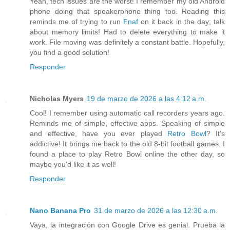
Yeah, tech issues are the worst! I remember my old Android
phone doing that speakerphone thing too. Reading this
reminds me of trying to run
Fnaf
on it back in the day; talk
about memory limits! Had to delete everything to make it
work. File moving was definitely a constant battle. Hopefully,
you find a good solution!
Responder
Nicholas Myers
19 de marzo de 2026 a las 4:12 a.m.
Cool! I remember using automatic call recorders years ago.
Reminds me of simple, effective apps. Speaking of simple
and effective, have you ever played
Retro Bowl
? It's
addictive! It brings me back to the old 8-bit football games. I
found a place to play Retro Bowl online the other day, so
maybe you'd like it as well!
Responder
Nano Banana Pro
31 de marzo de 2026 a las 12:30 a.m.
Vaya, la integración con Google Drive es genial. Prueba la