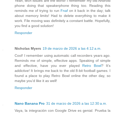
Yeah, tech issues are the worst! I remember my old Android
phone doing that speakerphone thing too. Reading this
reminds me of trying to run
Fnaf
on it back in the day; talk
about memory limits! Had to delete everything to make it
work. File moving was definitely a constant battle. Hopefully,
you find a good solution!
Responder
Nicholas Myers
19 de marzo de 2026 a las 4:12 a.m.
Cool! I remember using automatic call recorders years ago.
Reminds me of simple, effective apps. Speaking of simple
and effective, have you ever played
Retro Bowl
? It's
addictive! It brings me back to the old 8-bit football games. I
found a place to play Retro Bowl online the other day, so
maybe you'd like it as well!
Responder
Nano Banana Pro
31 de marzo de 2026 a las 12:30 a.m.
Vaya, la integración con Google Drive es genial. Prueba la