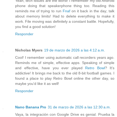
Yeah, tech issues are the worst! I remember my old Android
phone doing that speakerphone thing too. Reading this
reminds me of trying to run
Fnaf
on it back in the day; talk
about memory limits! Had to delete everything to make it
work. File moving was definitely a constant battle. Hopefully,
you find a good solution!
Responder
Nicholas Myers
19 de marzo de 2026 a las 4:12 a.m.
Cool! I remember using automatic call recorders years ago.
Reminds me of simple, effective apps. Speaking of simple
and effective, have you ever played
Retro Bowl
? It's
addictive! It brings me back to the old 8-bit football games. I
found a place to play Retro Bowl online the other day, so
maybe you'd like it as well!
Responder
Nano Banana Pro
31 de marzo de 2026 a las 12:30 a.m.
Vaya, la integración con Google Drive es genial. Prueba la