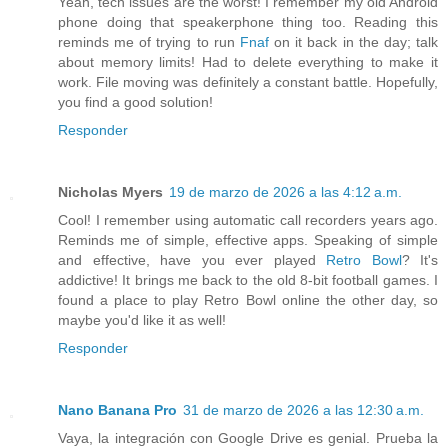
Yeah, tech issues are the worst! I remember my old Android
phone doing that speakerphone thing too. Reading this
reminds me of trying to run
Fnaf
on it back in the day; talk
about memory limits! Had to delete everything to make it
work. File moving was definitely a constant battle. Hopefully,
you find a good solution!
Responder
Nicholas Myers
19 de marzo de 2026 a las 4:12 a.m.
Cool! I remember using automatic call recorders years ago.
Reminds me of simple, effective apps. Speaking of simple
and effective, have you ever played
Retro Bowl
? It's
addictive! It brings me back to the old 8-bit football games. I
found a place to play Retro Bowl online the other day, so
maybe you'd like it as well!
Responder
Nano Banana Pro
31 de marzo de 2026 a las 12:30 a.m.
Vaya, la integración con Google Drive es genial. Prueba la