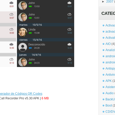
►
2007
CATE
Activa
activa
Activa
AIO
(4
Analiz
androi
androi
Antisp
Antivir
APK
(
Asiste
Audio
Call Recorder Pro v5.30 APK |
6 MB
BackU
Boot
(
CD/DV