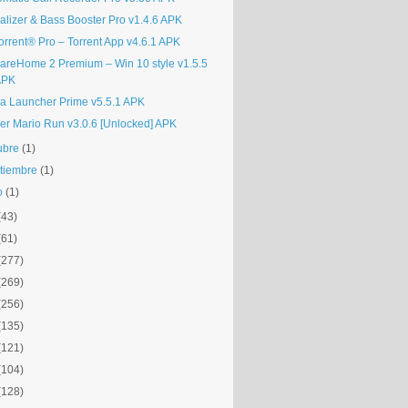
alizer & Bass Booster Pro v1.4.6 APK
orrent® Pro – Torrent App v4.6.1 APK
areHome 2 Premium – Win 10 style v1.5.5
APK
a Launcher Prime v5.5.1 APK
er Mario Run v3.0.6 [Unlocked] APK
ubre
(1)
tiembre
(1)
o
(1)
(43)
(61)
(277)
(269)
(256)
(135)
(121)
(104)
(128)