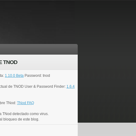
E TNOD
ta:
1.10.0 Beta
Password: tnod
actual de TNOD User & Password Finder:
1.6.4
bre TNod:
TNod FAQ
a TNod detectado como virus.
al bloqueo de este blog.