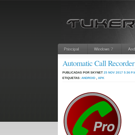
Principal
Windows 7
And
Automatic Call Recorde
PUBLICADAS POR SKYNET
25 NOV 2017
5:36 P.
ETIQUETAS:
ANDROID
,
APK