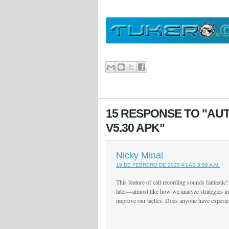
15 RESPONSE TO "AU
V5.30 APK"
Nicky Minal
19 DE FEBRERO DE 2025 A LAS 3:59 A.M.
This feature of call recording sounds fantastic
later—almost like how we analyze strategies i
improve our tactics. Does anyone have experien