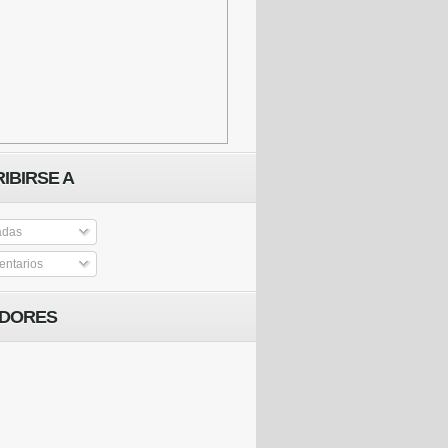
IBIRSE A
adas
ntarios
IDORES