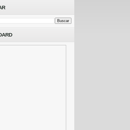
AR
OARD