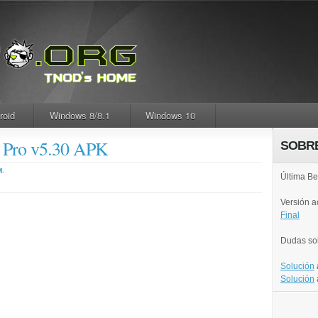
roid
Windows 8/8.1
Windows 10
r Pro v5.30 APK
SOBR
M.
Última Be
Versión 
Final
Dudas so
Solución
Solución