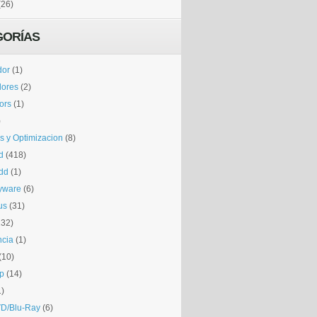
(26)
GORÍAS
dor
(1)
dores
(2)
tors
(1)
)
is y Optimizacion
(8)
d
(418)
dd
(1)
yware
(6)
us
(31)
132)
ncia
(1)
(10)
p
(14)
1)
D/Blu-Ray
(6)