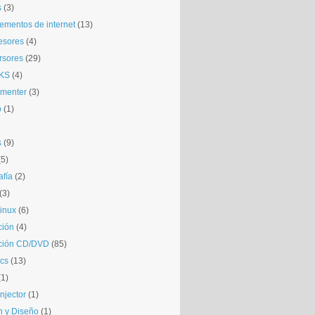
s
(3)
mentos de internet
(13)
esores
(4)
rsores
(29)
KS
(4)
gmenter
(3)
o
(1)
s
(9)
(5)
afía
(2)
(3)
inux
(6)
ción
(4)
ción CD/DVD
(85)
cs
(13)
(1)
njector
(1)
 y Diseño
(1)