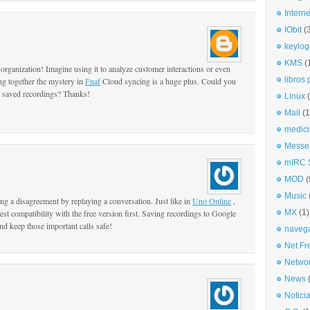
Interne
IObit
(
keylog
KMS
(
r organization! Imagine using it to analyze customer interactions or even
libros 
ing together the mystery in
Fnaf
Cloud syncing is a huge plus. Could you
or saved recordings? Thanks!
Linux
Mail
(1
medici
Messe
mIRC S
MOD
(
Music
ing a disagreement by replaying a conversation. Just like in
Uno Online
,
test compatibility with the free version first. Saving recordings to Google
MX
(1)
and keep those important calls safe!
naveg
Net Fr
Netwo
News
Notici