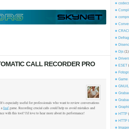
codec
Comple
compr
Conve
CRAC
Defra
Disen
Djs
(1)
Driver
TOMATIC CALL RECORDER PRO
ESET
Fotogr
Game
GNU/L
Graba
Graba
! It’s especially useful for professionals who want to review conversations
Graphi
n a
fnaf
game. Recording crucial calls could help us avoid mistakes and
ce with this tool? I'd love to hear more about its performance!
HTTP
HTTP I
Imagen