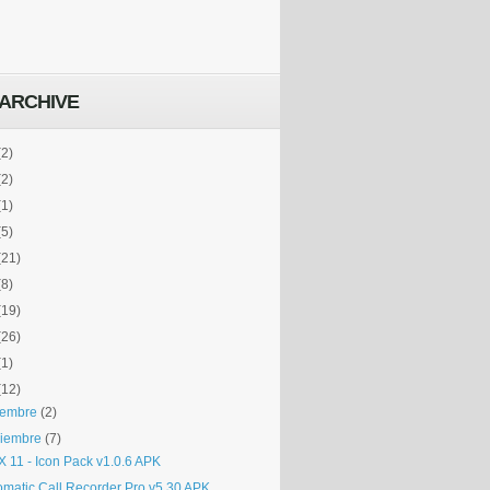
ARCHIVE
(2)
(2)
(1)
(5)
(21)
(8)
(19)
(26)
(1)
(12)
iembre
(2)
iembre
(7)
X 11 - Icon Pack v1.0.6 APK
omatic Call Recorder Pro v5.30 APK