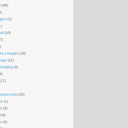
t
(90)
3)
gers
(1)
1)
pdf
(10)
(7)
)
na y keygen
(19)
nger
(11)
cripting
(4)
9)
(17)
adores web
(25)
ee
(1)
rk
(3)
(24)
as
(4)