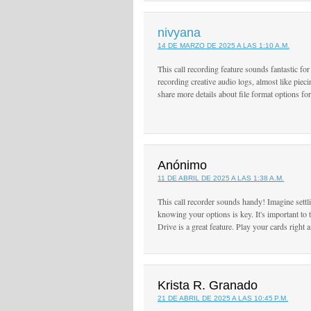
nivyana
14 DE MARZO DE 2025 A LAS 1:10 A.M.
This call recording feature sounds fantastic fo
recording creative audio logs, almost like piec
share more details about file format options f
Anónimo
11 DE ABRIL DE 2025 A LAS 1:38 A.M.
This call recorder sounds handy! Imagine settl
knowing your options is key. It's important to 
Drive is a great feature. Play your cards right 
Krista R. Granado
21 DE ABRIL DE 2025 A LAS 10:45 P.M.