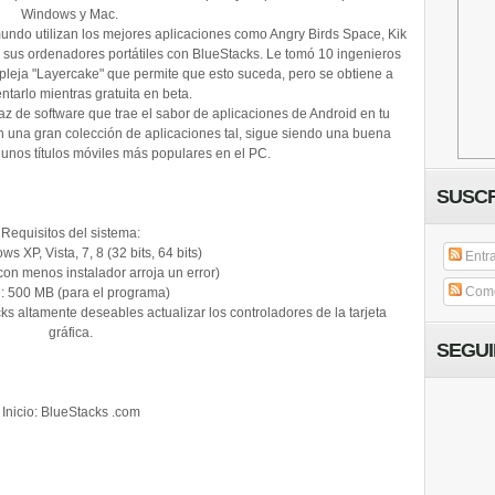
Windows y Mac.
undo utilizan los mejores aplicaciones como Angry Birds Space, Kik
sus ordenadores portátiles con BlueStacks. Le tomó 10 ingenieros
mpleja "Layercake" que permite que esto suceda, pero se obtiene a
ntarlo mientras gratuita en beta.
az de software que trae el sabor de aplicaciones de Android en tu
 una gran colección de aplicaciones tal, sigue siendo una buena
unos títulos móviles más populares en el PC.
SUSCR
Requisitos del sistema:
s XP, Vista, 7, 8 (32 bits, 64 bits)
Entr
on menos instalador arroja un error)
Come
 500 MB (para el programa)
s altamente deseables actualizar los controladores de la tarjeta
gráfica.
SEGU
Inicio: BlueStacks .com