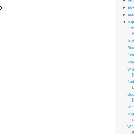
►
dic
O
►
nov
►
oct
▼
sep
ZPl
[
tin
Rea
Col
Pho
Wha
[
And
E
Goo
[
Win
Micr
x
Wif
(