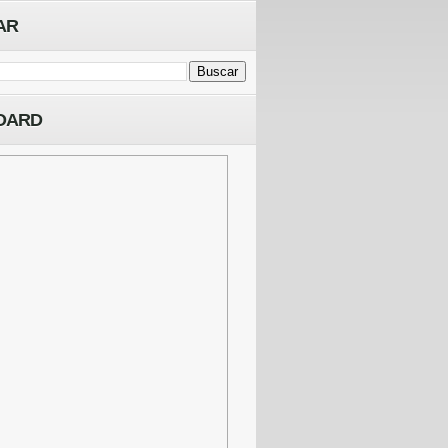
AR
OARD