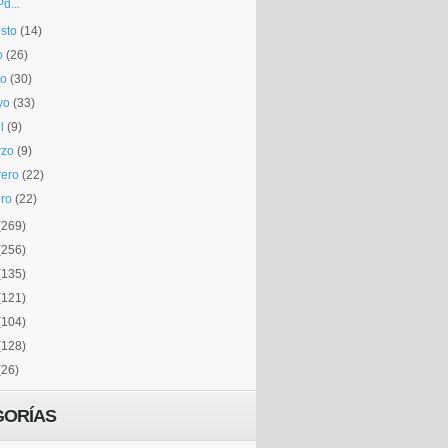
Pd...
sto
(14)
o
(26)
io
(30)
yo
(33)
l
(9)
rzo
(9)
rero
(22)
ro
(22)
(269)
(256)
(135)
(121)
(104)
(128)
(26)
GORÍAS