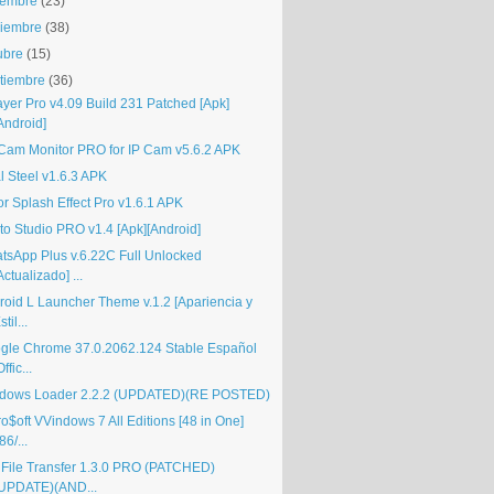
iembre
(23)
iembre
(38)
ubre
(15)
tiembre
(36)
ayer Pro v4.09 Build 231 Patched [Apk]
Android]
yCam Monitor PRO for IP Cam v5.6.2 APK
l Steel v1.6.3 APK
or Splash Effect Pro v1.6.1 APK
to Studio PRO v1.4 [Apk][Android]
tsApp Plus v.6.22C Full Unlocked
Actualizado] ...
roid L Launcher Theme v.1.2 [Apariencia y
stil...
gle Chrome 37.0.2062.124 Stable Español
Offic...
dows Loader 2.2.2 (UPDATED)(RE POSTED)
o$oft VVindows 7 All Editions [48 in One]
86/...
i File Transfer 1.3.0 PRO (PATCHED)
UPDATE)(AND...