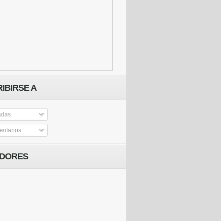
IBIRSE A
adas
ntarios
IDORES