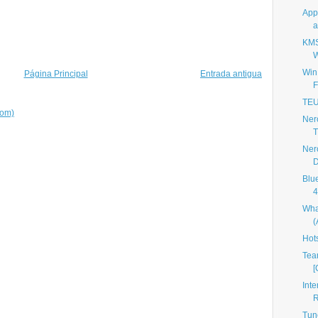
App
a
KMS
W
Win 
Página Principal
Entrada antigua
F
TEU
tom)
Ner
Ner
D
Blu
4
Wha
Hot
Tea
[
Int
R
Tun