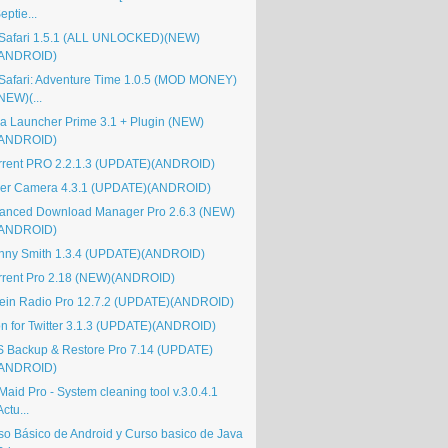
eptie...
 Safari 1.5.1 (ALL UNLOCKED)(NEW)
(ANDROID)
 Safari: Adventure Time 1.0.5 (MOD MONEY)
NEW)(...
a Launcher Prime 3.1 + Plugin (NEW)
(ANDROID)
rrent PRO 2.2.1.3 (UPDATE)(ANDROID)
er Camera 4.3.1 (UPDATE)(ANDROID)
anced Download Manager Pro 2.6.3 (NEW)
(ANDROID)
nny Smith 1.3.4 (UPDATE)(ANDROID)
rrent Pro 2.18 (NEW)(ANDROID)
ein Radio Pro 12.7.2 (UPDATE)(ANDROID)
on for Twitter 3.1.3 (UPDATE)(ANDROID)
 Backup & Restore Pro 7.14 (UPDATE)
(ANDROID)
aid Pro - System cleaning tool v.3.0.4.1
Actu...
so Básico de Android y Curso basico de Java