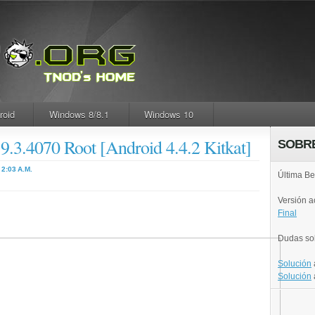
roid
Windows 8/8.1
Windows 10
9.3.4070 Root [Android 4.4.2 Kitkat]
SOBR
2:03 A.M.
Última Be
Versión 
Final
Dudas so
Solución
Solución