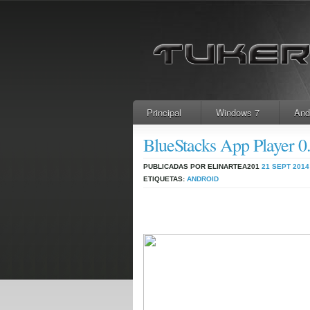
Principal
Windows 7
And
BlueStacks App Player 0.
PUBLICADAS POR ELINARTEA201
21 SEPT 2014
ETIQUETAS:
ANDROID