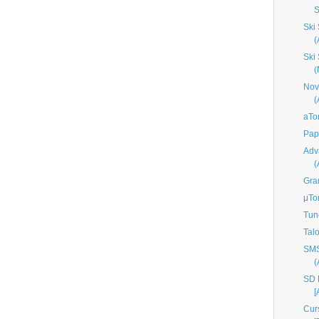
S
Ski
Ski
(
Nov
aTo
Pap
Adv
Gra
μTo
Tun
Tal
SMS
SD M
[
Cur