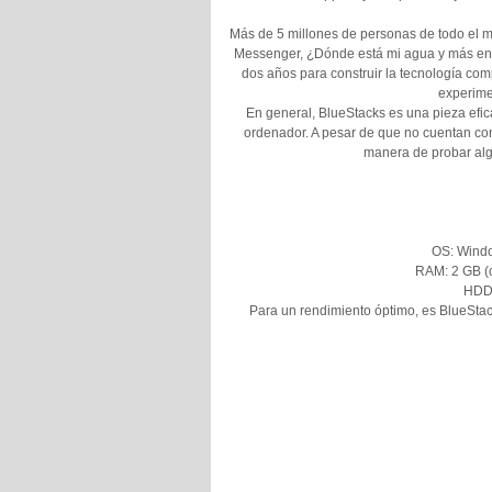
Más de 5 millones de personas de todo el m
Messenger, ¿Dónde está mi agua y más en 
dos años para construir la tecnología co
experime
En general, BlueStacks es una pieza efic
ordenador. A pesar de que no cuentan con
manera de probar alg
OS: Window
RAM: 2 GB (c
HDD:
Para un rendimiento óptimo, es BlueStack