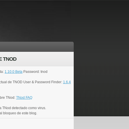
E TNOD
ta:
1.10.0 Beta
Password: tnod
actual de TNOD User & Password Finder:
1.6.4
bre TNod:
TNod FAQ
a TNod detectado como virus.
al bloqueo de este blog.