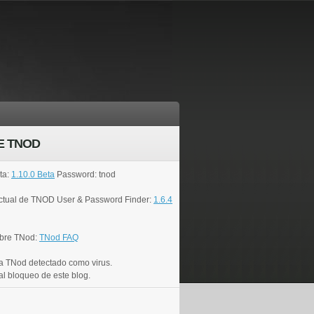
E TNOD
ta:
1.10.0 Beta
Password: tnod
actual de TNOD User & Password Finder:
1.6.4
bre TNod:
TNod FAQ
a TNod detectado como virus.
al bloqueo de este blog.