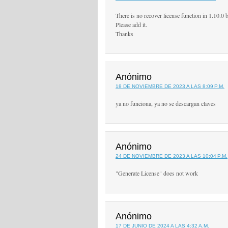
There is no recover license function in 1.10.0 b
Please add it.
Thanks
Anónimo
18 DE NOVIEMBRE DE 2023 A LAS 8:09 P.M.
ya no funciona, ya no se descargan claves
Anónimo
24 DE NOVIEMBRE DE 2023 A LAS 10:04 P.M.
"Generate License" does not work
Anónimo
17 DE JUNIO DE 2024 A LAS 4:32 A.M.