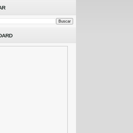
AR
OARD