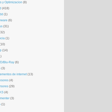
is y Optimizacion
(8)
d
(418)
dd
(1)
yware
(6)
us
(31)
132)
ncia
(1)
(10)
p
(14)
1)
D/Blu-Ray
(6)
s
(3)
mentos de internet
(13)
esores
(4)
rsores
(29)
KS
(4)
gmenter
(3)
o
(1)