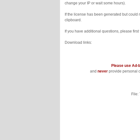
change your IP or wait some hours).
If the license has been generated but could n
clipboard.
If you have additional questions, please first
Download links:
Please use Ad-b
and
never
provide personal 
File: