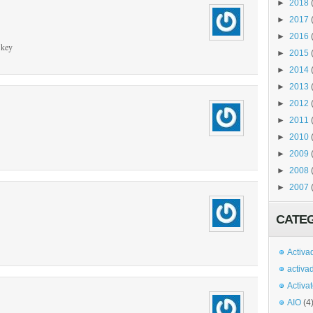
►
2018
►
2017
►
2016
 key
►
2015
►
2014
►
2013
►
2012
►
2011
►
2010
►
2009
►
2008
►
2007
CATE
Activa
activa
Activa
AIO
(4