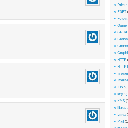
Driver
ESET
Fotogr
Game
GNU/L
Graba
Graba
Graphi
HTTP
HTTP I
Imagen
Interne
IObit
(
keylog
KMS
(
libros 
Linux
Mail
(1