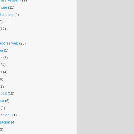
na y keygen
(19)
nger
(11)
cripting
(4)
9)
(17)
adores web
(25)
ee
(1)
rk
(3)
(24)
as
(4)
0)
(19)
 2013
(10)
ica
(6)
(1)
zacion
(11)
zación
(4)
3)