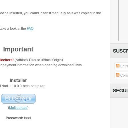
ot be inserted, you could insert it manually as it was copied to the
 take a look at the
FAQ
.
Important
SUSCR
lockers!
(Adblock Plus or uBlock Origin)
or payment information when opening download links.
Entr
Come
Installer
 TNod-1.10.0.0-beta-setup.rar
SEGU
(
Multiupload
)
Password:
tnod