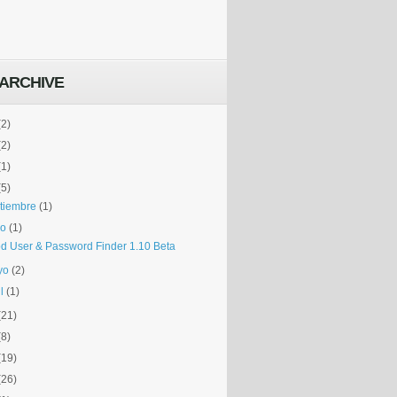
ARCHIVE
(2)
(2)
(1)
(5)
tiembre
(1)
io
(1)
d User & Password Finder 1.10 Beta
yo
(2)
l
(1)
(21)
(8)
(19)
(26)