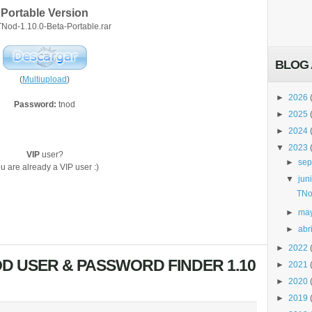
Portable Version
 TNod-1.10.0-Beta-Portable.rar
BLOG 
(
Multiupload
)
►
2026
Password:
tnod
►
2025
►
2024
▼
2023
VIP
user?
►
sep
u are already a VIP user :)
▼
jun
TNo
►
ma
►
abri
►
2022
D USER & PASSWORD FINDER 1.10
►
2021
►
2020
►
2019