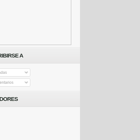
IBIRSE A
adas
ntarios
IDORES