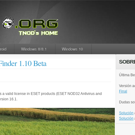
roid
Windows 8/8.1
Windows 10
inder 1.10 Beta
SOBR
Última Be
Versión 
Final
serts a valid license in ESET products (ESET NOD32 Antivirus and
ersion 16.1.
Dudas so
Solución
Solución