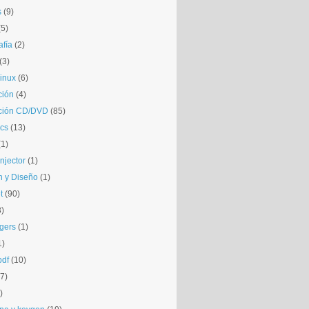
s
(9)
(5)
afía
(2)
(3)
inux
(6)
ción
(4)
ción CD/DVD
(85)
cs
(13)
(1)
njector
(1)
 y Diseño
(1)
t
(90)
3)
gers
(1)
1)
pdf
(10)
(7)
)