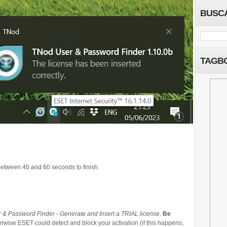
BUSC
TAGB
 between 40 and 60 seconds to finish.
 & Password Finder - Generate and Insert a TRIAL license
.
Be
rwise ESET could detect and block your activation (if this happens,