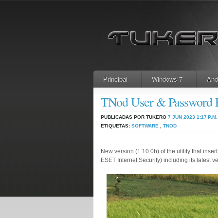
Principal
Windows 7
And
TNod User & Password F
PUBLICADAS POR TUKERO
7 JUN 2023
1:17 P.M.
ETIQUETAS:
SOFTWARE
,
TNOD
New version (1.10.0b) of the utility that in
ESET Internet Security) including its latest v