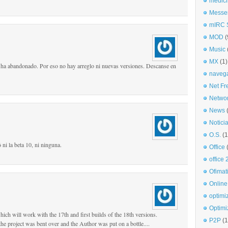
medici
Messe
mIRC S
MOD
(
Music
MX
(1)
 ha abandonado. Por eso no hay arreglo ni nuevas versiones. Descanse en
naveg
Net Fr
Netwo
News
Notici
O.S.
(1
 ni la beta 10, ni ninguna.
Office
office
Ofimat
Online
optimi
Optimi
ich will work with the 17th and first builds of the 18th versions.
P2P
(1
r the project was bent over and the Author was put on a bottle....