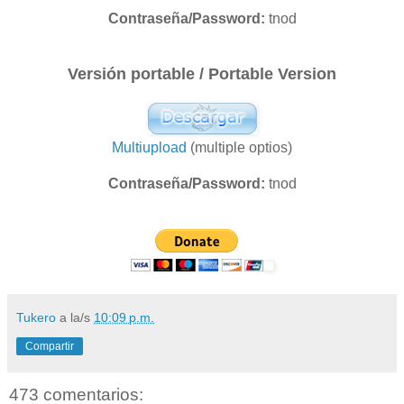
Contraseña/Password:
tnod
Versión portable / Portable Version
Multiupload
(multiple optios)
Contraseña/Password:
tnod
Tukero
a la/s
10:09 p.m.
Compartir
473 comentarios: