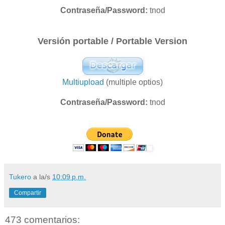
Contraseña/Password:
tnod
Versión portable / Portable Version
Multiupload
(multiple optios)
Contraseña/Password:
tnod
Tukero
a la/s
10:09 p.m.
Compartir
473 comentarios: