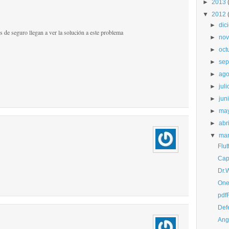
►
2013
▼
2012
►
dic
 de seguro llegan a ver la solución a este problema
►
nov
►
oct
►
sep
►
ago
►
juli
►
jun
►
ma
►
abri
▼
ma
Flu
Cap
Dr.
One
pdf
Def
Ang