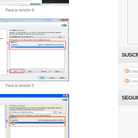
Para la versión 9
SUSCR
Entr
Come
Para la versión 5
SEGU