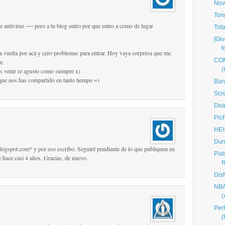
Nov
Ton
e antivirus ¬¬ pero a tu blog entro por que entro a como de lugar
Tot
[Giv
f
a vuelta por acá y cero problemas para entrar. Hoy vaya sorpresa que me
COM
e.
(
s venir re agusto como siempre x)
 que nos has compartido en tanto tiempo =)
Ban
Scr
Dea
Pic
HEI
Dun
blogspot.com* y por eso escribo. Seguiré pendiente de lo que publiquen en
Pla
e hace casi 4 años. Gracias, de nuevo.
Disf
NBA
Per
(