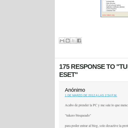
175 RESPONSE TO "
ESET"
Anónimo
1 DE MARZO DE 2012 A LAS 2:54 P.M.
Acabo de prender la PC y me sale lo que menci
"tukero bloqueado"
para poder entrar al blog, solo desactive la pr