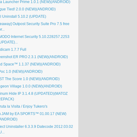
a Launcher Prime 1.0.1 (NEW)(ANDROID)
gue Tied! 2.0.0 (NEW)(ANDROID)
al Uninstall 5.10.2 (UPDATE)
eaway] Outpost Security Suite Pro 7.5 free
or...
ODO Internet Security 5.10.228257.2253
UPDATE)...
dicam 1.7.7 Full
eenshot ER PRO 2.3.1 (NEW)(ANDROID)
d Space™ 1.1.37 (NEW)(ANDROID)
Poc 1.0 (NEW)(ANDROID)
ST The Score 1.0 (NEW)(ANDROID)
geon Village 1.0.0 (NEW)(ANDROID)
tinum Hide IP 3.1.4.8 (UPDATED)(MATOZ
REPACK)
ruta la Visita / Enjoy Tukero's
 JAM by EA SPORTS™ 01.00.17 (NEW)
(ANDROID)
fect Uninstaller 6.3.3.9 Datecode 2012.03.02
U...