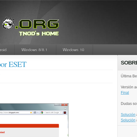
roid
Windows 8/8.1
Windows 10
por ESET
SOBR
.
Última Be
Versión 
Final
Dudas so
Solución
Solución