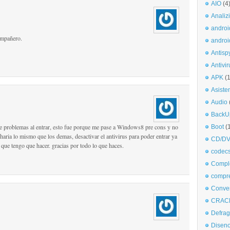
AIO
(4
Analiz
androi
ompañero.
androi
Antisp
Antivir
APK
(
Asiste
Audio
BackU
e problemas al entrar, esto fue porque me pase a Windows8 pre cons y no
Boot
(
e haria lo mismo que los demas, desactivar el antivirus para poder entrar ya
CD/DV
 que tengo que hacer. gracias por todo lo que haces.
codec
Comple
compr
Conve
CRAC
Defra
Disen