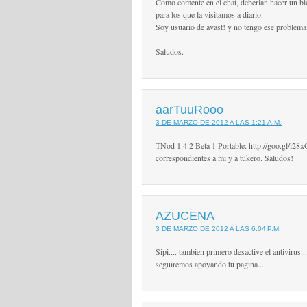
Como comente en el chat, deberian hacer un bl
para los que la visitamos a diario.
Soy usuario de avast! y no tengo ese problema
Saludos.
aarTuuRooo
3 DE MARZO DE 2012 A LAS 1:21 A.M.
TNod 1.4.2 Beta 1 Portable: http://goo.gl/i28xG
correspondientes a mi y a tukero. Saludos!
AZUCENA
3 DE MARZO DE 2012 A LAS 6:04 P.M.
Sipi.... tambien primero desactive el antivirus.
seguiremos apoyando tu pagina...