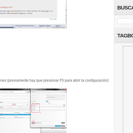
BUSC
TAGB
enes (previamente hay que presionar F5 para abrir la configuración):