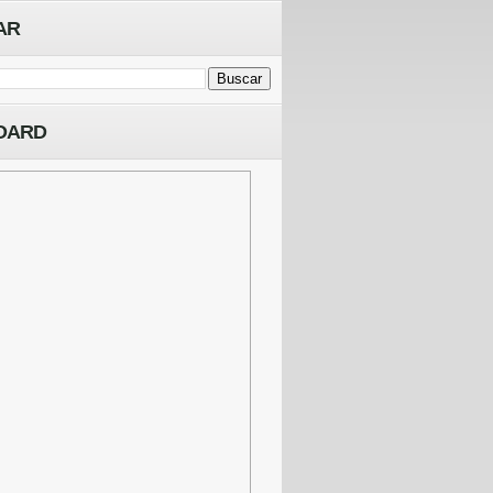
AR
OARD