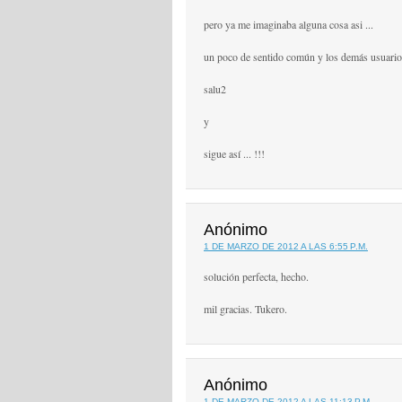
pero ya me imaginaba alguna cosa asi ...
un poco de sentido común y los demás usuarios
salu2
y
sigue así ... !!!
Anónimo
1 DE MARZO DE 2012 A LAS 6:55 P.M.
solución perfecta, hecho.
mil gracias. Tukero.
Anónimo
1 DE MARZO DE 2012 A LAS 11:13 P.M.