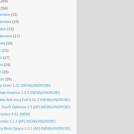
(269)
(256)
iembre
(31)
iembre
(15)
ubre
(15)
tiembre
(17)
sto
(16)
o
(15)
io
(17)
yo
(24)
l
(26)
rzo
(26)
tty Diver 1.02 (NEW)(ANDROID)
tain America 1.0.2 (NEW)(ANDROID)
Web Anti-virus Full 6.01.7 (NEW)(ANDROID)
 Touch Optimize 1.5 [AF] (NEW)(ANDROID)
Factory 4.61 (NEW)
ender 1.1.2 [AF] (NEW)(ANDROID)
ry Birds Space 1.0.1 [AF] (NEW)(ANDROID)