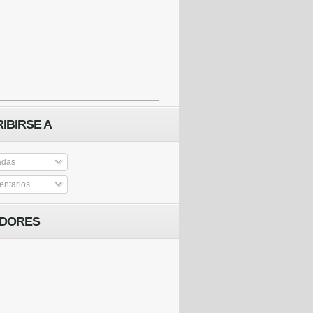
IBIRSE A
adas
ntarios
IDORES