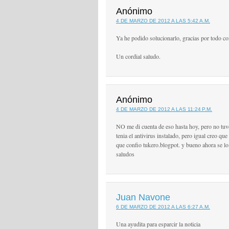
Anónimo
4 DE MARZO DE 2012 A LAS 5:42 A.M.
Ya he podido solucionarlo, gracias por todo c
Un cordial saludo.
Anónimo
4 DE MARZO DE 2012 A LAS 11:24 P.M.
NO me di cuenta de eso hasta hoy, pero no tuv
tenia el antivirus instalado, pero igual creo qu
que confio tukero.blogpot. y bueno ahora se lo
saludos
Juan Navone
6 DE MARZO DE 2012 A LAS 6:27 A.M.
Una ayudita para esparcir la noticia