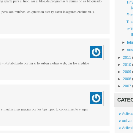
og aparte para el tnod, asi el blog de programas y demas no es bloqueado
Tin
, pero son muchos los que usan eset (y estan inseguros encima xD).
Fre
Tuk
ImT
►
feb
►
ene
►
2011
 - Portabilizado por mi si lo suben a otras web, dar los creditos
►
2010
►
2009
►
2008
►
2007
CATE
.. y muchisimas gracias por los tips...por tu conocimiento y aqui
Activa
activa
Activa