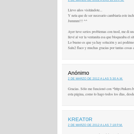
Llevo años visitándote...
Y neta que de ser necesario cambiaría este inch
Jummm!!! ^^
Ayer tuve serios problemas con tnod, me di un
llevé al ver la ventanita esa que bloqueaba el sit
Lo bueno es que ya hay solución y asi podémo
Salu2 flaco y muchas gracias por tantas cosas
Anónimo
2 DE MARZO DE 2012 A LAS 5:30 A.M.
Gracias. Sólo me funcionó con *http://tukero.
esta página, como lo hago todos los días, desd
KREAT0R
2 DE MARZO DE 2012 A LAS 7:18 P.M.