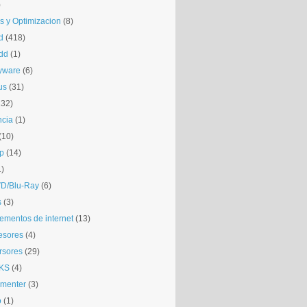
)
is y Optimizacion
(8)
d
(418)
dd
(1)
yware
(6)
us
(31)
132)
ncia
(1)
(10)
p
(14)
1)
D/Blu-Ray
(6)
s
(3)
mentos de internet
(13)
esores
(4)
rsores
(29)
KS
(4)
gmenter
(3)
o
(1)