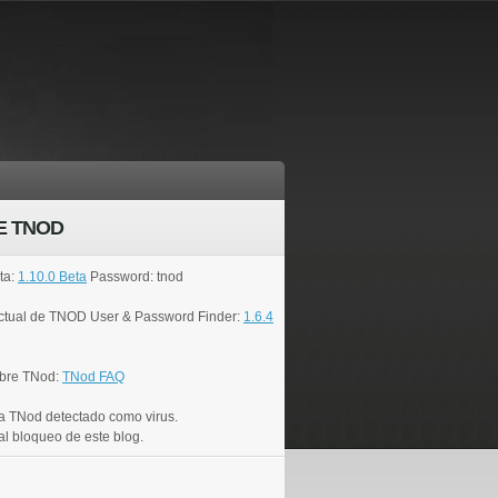
E TNOD
ta:
1.10.0 Beta
Password: tnod
actual de TNOD User & Password Finder:
1.6.4
bre TNod:
TNod FAQ
a TNod detectado como virus.
al bloqueo de este blog.