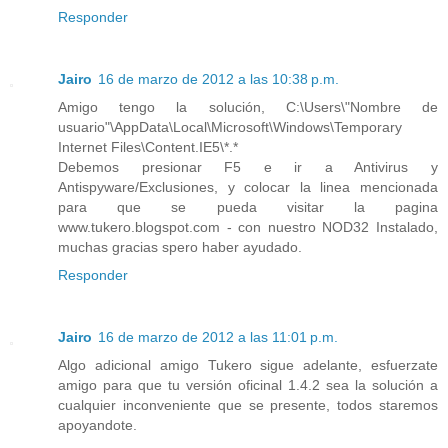
Responder
Jairo
16 de marzo de 2012 a las 10:38 p.m.
Amigo tengo la solución, C:\Users\"Nombre de
usuario"\AppData\Local\Microsoft\Windows\Temporary
Internet Files\Content.IE5\*.*
Debemos presionar F5 e ir a Antivirus y
Antispyware/Exclusiones, y colocar la linea mencionada
para que se pueda visitar la pagina
www.tukero.blogspot.com - con nuestro NOD32 Instalado,
muchas gracias spero haber ayudado.
Responder
Jairo
16 de marzo de 2012 a las 11:01 p.m.
Algo adicional amigo Tukero sigue adelante, esfuerzate
amigo para que tu versión oficinal 1.4.2 sea la solución a
cualquier inconveniente que se presente, todos staremos
apoyandote.