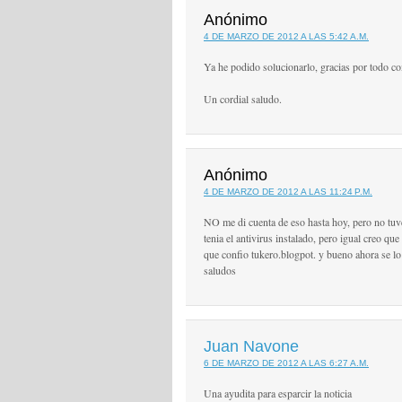
Anónimo
4 DE MARZO DE 2012 A LAS 5:42 A.M.
Ya he podido solucionarlo, gracias por todo c
Un cordial saludo.
Anónimo
4 DE MARZO DE 2012 A LAS 11:24 P.M.
NO me di cuenta de eso hasta hoy, pero no tuv
tenia el antivirus instalado, pero igual creo qu
que confio tukero.blogpot. y bueno ahora se lo
saludos
Juan Navone
6 DE MARZO DE 2012 A LAS 6:27 A.M.
Una ayudita para esparcir la noticia