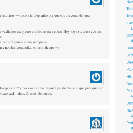
Nov
Ton
e antivirus ¬¬ pero a tu blog entro por que entro a como de lugar
Tot
[Giv
f
a vuelta por acá y cero problemas para entrar. Hoy vaya sorpresa que me
COM
e.
(
s venir re agusto como siempre x)
 que nos has compartido en tanto tiempo =)
Ban
Scr
Dea
Pic
HEI
Dun
blogspot.com* y por eso escribo. Seguiré pendiente de lo que publiquen en
Pla
e hace casi 4 años. Gracias, de nuevo.
Disf
NBA
Per
(