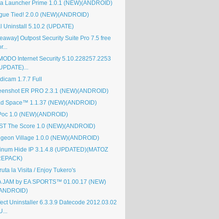
a Launcher Prime 1.0.1 (NEW)(ANDROID)
gue Tied! 2.0.0 (NEW)(ANDROID)
al Uninstall 5.10.2 (UPDATE)
eaway] Outpost Security Suite Pro 7.5 free
or...
ODO Internet Security 5.10.228257.2253
UPDATE)...
dicam 1.7.7 Full
eenshot ER PRO 2.3.1 (NEW)(ANDROID)
d Space™ 1.1.37 (NEW)(ANDROID)
Poc 1.0 (NEW)(ANDROID)
ST The Score 1.0 (NEW)(ANDROID)
geon Village 1.0.0 (NEW)(ANDROID)
tinum Hide IP 3.1.4.8 (UPDATED)(MATOZ
REPACK)
ruta la Visita / Enjoy Tukero's
 JAM by EA SPORTS™ 01.00.17 (NEW)
(ANDROID)
fect Uninstaller 6.3.3.9 Datecode 2012.03.02
U...