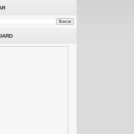
AR
OARD