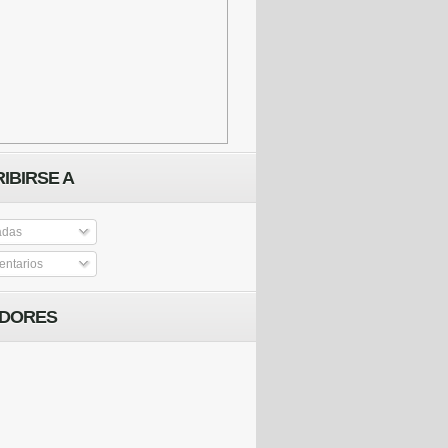
IBIRSE A
adas
ntarios
IDORES