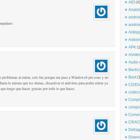
AIO
(4
Analiz
androi
ompañero.
androi
Antisp
Antivir
APK
(
Asiste
Audio
BackU
e problemas al entrar, esto fue porque me pase a Windows8 pre cons y no
Boot
(
e haria lo mismo que los demas, desactivar el antivirus para poder entrar ya
CD/DV
 que tengo que hacer. gracias por todo lo que haces.
codec
Comple
compr
Conve
CRAC
Defra
Disen