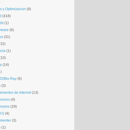
)
is y Optimizacion
(8)
d
(418)
dd
(1)
yware
(6)
us
(31)
132)
ncia
(1)
(10)
p
(14)
1)
D/Blu-Ray
(6)
s
(3)
mentos de internet
(13)
esores
(4)
rsores
(29)
KS
(4)
gmenter
(3)
o
(1)