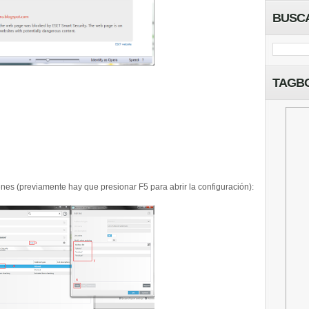
BUSC
TAGB
enes (previamente hay que presionar F5 para abrir la configuración):