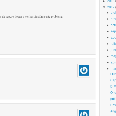
►
2013
▼
2012
►
dic
 de seguro llegan a ver la solución a este problema
►
nov
►
oct
►
sep
►
ago
►
juli
►
jun
►
ma
►
abri
▼
ma
Flu
Cap
Dr.
One
pdf
Def
Ang