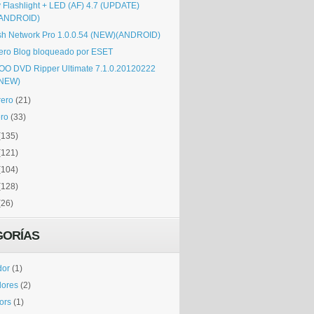
y Flashlight + LED (AF) 4.7 (UPDATE)
(ANDROID)
sh Network Pro 1.0.0.54 (NEW)(ANDROID)
ero Blog bloqueado por ESET
OO DVD Ripper Ultimate 7.1.0.20120222
(NEW)
rero
(21)
ro
(33)
(135)
(121)
(104)
(128)
(26)
GORÍAS
dor
(1)
dores
(2)
tors
(1)