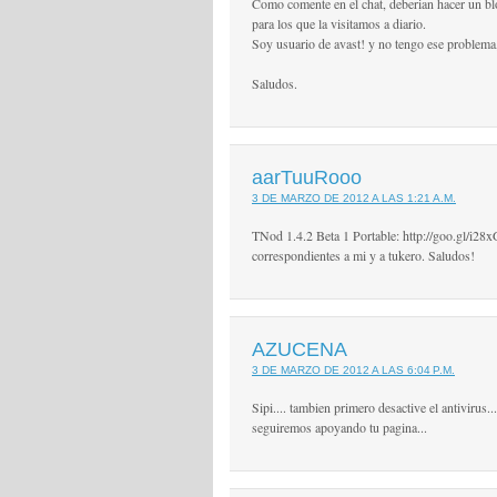
Como comente en el chat, deberian hacer un bl
para los que la visitamos a diario.
Soy usuario de avast! y no tengo ese problema
Saludos.
aarTuuRooo
3 DE MARZO DE 2012 A LAS 1:21 A.M.
TNod 1.4.2 Beta 1 Portable: http://goo.gl/i28xG
correspondientes a mi y a tukero. Saludos!
AZUCENA
3 DE MARZO DE 2012 A LAS 6:04 P.M.
Sipi.... tambien primero desactive el antivirus.
seguiremos apoyando tu pagina...