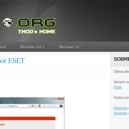
roid
Windows 8/8.1
Windows 10
por ESET
SOBR
.
Última Be
Versión 
Final
Dudas so
Solución
Solución