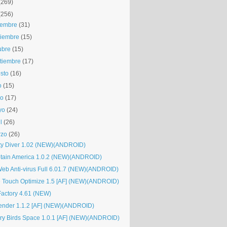
(269)
(256)
iembre
(31)
iembre
(15)
ubre
(15)
tiembre
(17)
sto
(16)
o
(15)
io
(17)
yo
(24)
l
(26)
rzo
(26)
tty Diver 1.02 (NEW)(ANDROID)
tain America 1.0.2 (NEW)(ANDROID)
Web Anti-virus Full 6.01.7 (NEW)(ANDROID)
 Touch Optimize 1.5 [AF] (NEW)(ANDROID)
Factory 4.61 (NEW)
ender 1.1.2 [AF] (NEW)(ANDROID)
ry Birds Space 1.0.1 [AF] (NEW)(ANDROID)