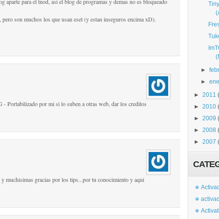
og aparte para el tnod, asi el blog de programas y demas no es bloqueado
Tin
, pero son muchos los que usan eset (y estan inseguros encima xD).
Fre
Tuk
ImT
►
feb
►
ene
►
2011
 - Portabilizado por mi si lo suben a otras web, dar los creditos
►
2010
►
2009
►
2008
►
2007
CATE
.. y muchisimas gracias por los tips...por tu conocimiento y aqui
Activa
activa
Activa