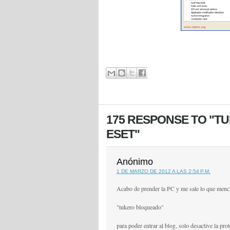
175 RESPONSE TO "
ESET"
Anónimo
1 DE MARZO DE 2012 A LAS 2:54 P.M.
Acabo de prender la PC y me sale lo que menci
"tukero bloqueado"
para poder entrar al blog, solo desactive la pr