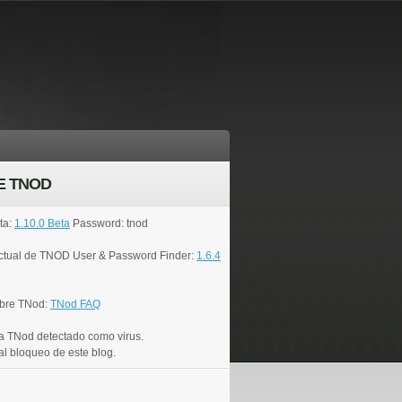
E TNOD
ta:
1.10.0 Beta
Password: tnod
actual de TNOD User & Password Finder:
1.6.4
bre TNod:
TNod FAQ
a TNod detectado como virus.
al bloqueo de este blog.