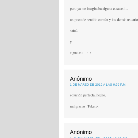
pero ya me imaginaba alguna cosa asi ...
un poco de sentido común y los demás usuarios
salu2
y
sigue así ... !!!
Anónimo
1 DE MARZO DE 2012 A LAS 6:55 P.M.
solución perfecta, hecho.
mil gracias. Tukero.
Anónimo
1 DE MARZO DE 2012 A LAS 11:13 P.M.