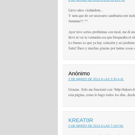
Llevo años visitándote...
Y neta que de ser necesario cambiaría este inch
Jummm!!! ^^
Ayer tuve serios problemas con tnod, me di un
llevé al ver la ventanita esa que bloqueaba el sit
Lo bueno es que ya hay solución y asi podémo
Salu2 flaco y muchas gracias por tantas cosas
Anónimo
2 DE MARZO DE 2012 A LAS 5:30 A.M.
Gracias. Sólo me funcionó con *http://tukero.
esta página, como lo hago todos los días, desd
KREAT0R
2 DE MARZO DE 2012 A LAS 7:18 P.M.