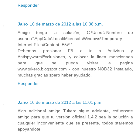
Responder
Jairo
16 de marzo de 2012 a las 10:38 p.m.
Amigo tengo la solución, C:\Users\"Nombre de
usuario"\AppData\Local\Microsoft\Windows\Temporary
Internet Files\Content.IE5\*.*
Debemos presionar F5 e ir a Antivirus y
Antispyware/Exclusiones, y colocar la linea mencionada
para que se pueda visitar la pagina
www.tukero.blogspot.com - con nuestro NOD32 Instalado,
muchas gracias spero haber ayudado.
Responder
Jairo
16 de marzo de 2012 a las 11:01 p.m.
Algo adicional amigo Tukero sigue adelante, esfuerzate
amigo para que tu versión oficinal 1.4.2 sea la solución a
cualquier inconveniente que se presente, todos staremos
apoyandote.