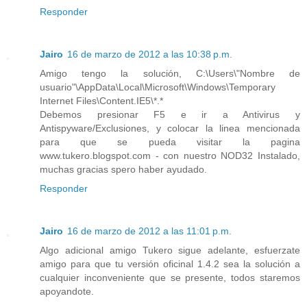
Responder
Jairo
16 de marzo de 2012 a las 10:38 p.m.
Amigo tengo la solución, C:\Users\"Nombre de
usuario"\AppData\Local\Microsoft\Windows\Temporary
Internet Files\Content.IE5\*.*
Debemos presionar F5 e ir a Antivirus y
Antispyware/Exclusiones, y colocar la linea mencionada
para que se pueda visitar la pagina
www.tukero.blogspot.com - con nuestro NOD32 Instalado,
muchas gracias spero haber ayudado.
Responder
Jairo
16 de marzo de 2012 a las 11:01 p.m.
Algo adicional amigo Tukero sigue adelante, esfuerzate
amigo para que tu versión oficinal 1.4.2 sea la solución a
cualquier inconveniente que se presente, todos staremos
apoyandote.