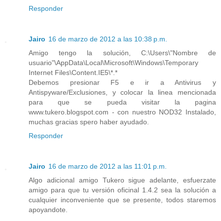
Responder
Jairo
16 de marzo de 2012 a las 10:38 p.m.
Amigo tengo la solución, C:\Users\"Nombre de
usuario"\AppData\Local\Microsoft\Windows\Temporary
Internet Files\Content.IE5\*.*
Debemos presionar F5 e ir a Antivirus y
Antispyware/Exclusiones, y colocar la linea mencionada
para que se pueda visitar la pagina
www.tukero.blogspot.com - con nuestro NOD32 Instalado,
muchas gracias spero haber ayudado.
Responder
Jairo
16 de marzo de 2012 a las 11:01 p.m.
Algo adicional amigo Tukero sigue adelante, esfuerzate
amigo para que tu versión oficinal 1.4.2 sea la solución a
cualquier inconveniente que se presente, todos staremos
apoyandote.