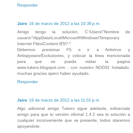
Responder
Jairo
16 de marzo de 2012 a las 10:38 p.m.
Amigo tengo la solución, C:\Users\"Nombre de
usuario"\AppData\Local\Microsoft\Windows\Temporary
Internet Files\Content.IE5\*.*
Debemos presionar F5 e ir a Antivirus y
Antispyware/Exclusiones, y colocar la linea mencionada
para que se pueda visitar la pagina
www.tukero.blogspot.com - con nuestro NOD32 Instalado,
muchas gracias spero haber ayudado.
Responder
Jairo
16 de marzo de 2012 a las 11:01 p.m.
Algo adicional amigo Tukero sigue adelante, esfuerzate
amigo para que tu versión oficinal 1.4.2 sea la solución a
cualquier inconveniente que se presente, todos staremos
apoyandote.